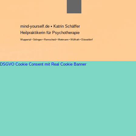
mind-yourself.de • Katrin Schäffer
Heilpraktikerin für Psychotherapie
Wuppertal • Solingen • Remscheid • Mettmann • Wülfrath • Düsseldorf
DSGVO Cookie Consent mit Real Cookie Banner